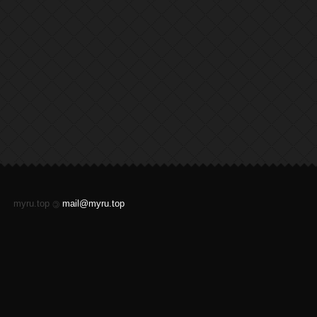
myru.top
mail@myru.top
©