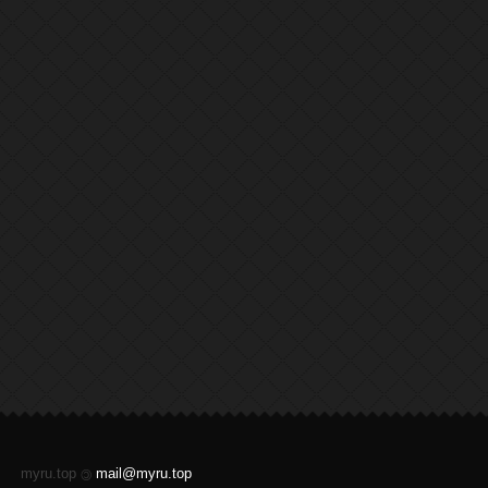
myru.top
mail@myru.top
©