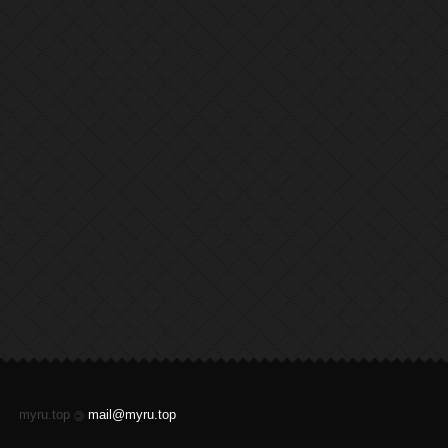
myru.top
mail@myru.top
©