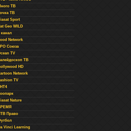
ного ТВ
очка ТВ
iasat Sport
at Geo WILD
 канал
ood Network
РО Союза
cean TV
алейдоскоп ТВ
ollywood HD
artoon Network
ashion TV
НТ4
оопарк
iasat Nature
ВРЕМЯ
ТВ Право
утбол
a Vinci Learning