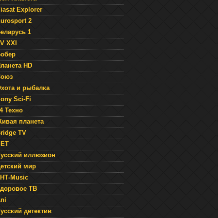
iasat Explorer
urosport 2
еларусь 1
V XXI
обер
ланета HD
Союз
хота и рыбалка
ony Sci-Fi
4 Техно
ивая планета
ridge TV
SET
усский иллюзион
етский мир
НТ-Music
доровое ТВ
ni
усский детектив