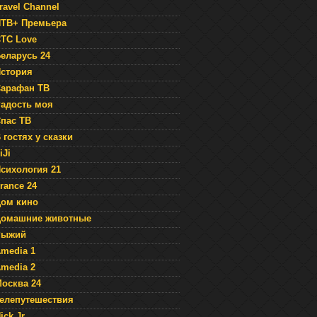
ravel Channel
ТВ+ Премьера
ТС Love
еларусь 24
стория
арафан ТВ
адость моя
пас ТВ
 гостях у сказки
iJi
сихология 21
rance 24
ом кино
Домашние животные
Рыжий
media 1
media 2
осква 24
елепутешествия
ick Jr.