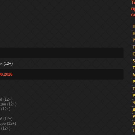
Т
п
с
П
Р
5
и (12+)
Т
8.2026
М
Р
Т
Р
! (12+)
Ч
щее (12+)
 (12+)
Р
! (12+)
щее (12+)
З
 (12+)
T