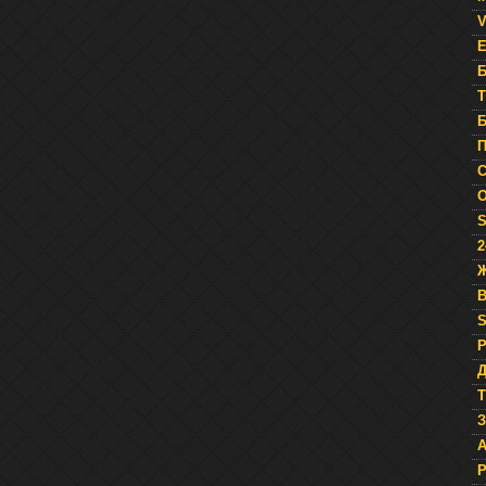
V
E
Б
T
Б
П
О
S
2
Ж
B
Р
Д
Т
З
A
Р