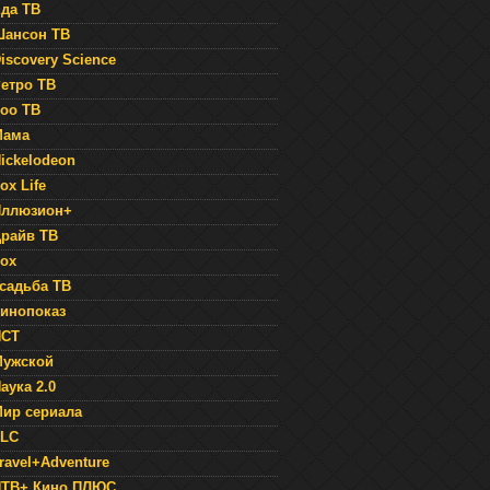
да ТВ
ансон ТВ
iscovery Science
етро ТВ
оо ТВ
Мама
ickelodeon
ox Life
Иллюзион+
райв ТВ
ox
садьба ТВ
инопоказ
НСТ
Мужской
аука 2.0
ир сериала
TLC
ravel+Adventure
НТВ+ Кино ПЛЮС