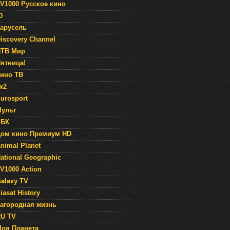
V1000 Русское кино
Ю
арусель
iscovery Channel
НТВ Мир
ятница!
ино ТВ
x2
urosport
ульт
РБК
ом кино Премиум HD
nimal Planet
ational Geographic
V1000 Action
alaxy TV
iasat History
агородная жизнь
U TV
оя Планета