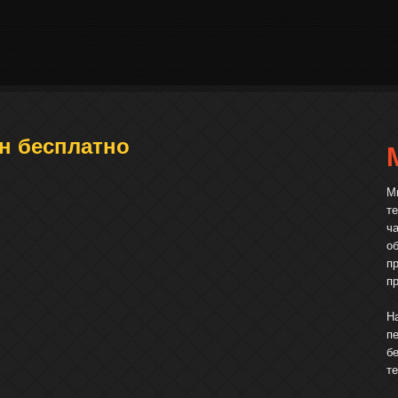
н бесплатно
М
т
ч
о
п
п
Н
п
б
т