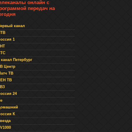
елеканалы онлайн с
рограммой передач на
егодня
ервый канал
НТВ
оссия 1
ТНТ
СТС
 канал Петербург
В Центр
атч ТВ
ЕН ТВ
В3
оссия 24
е
Домашний
оссия К
везда
V1000