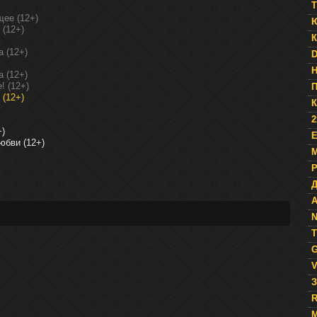
T
щее (12+)
 (12+)
К
 (12+)
D
 (12+)
! (12+)
П
 (12+)
К
2
+)
E
юбви (12+)
М
Д
A
N
T
G
V
З
R
М