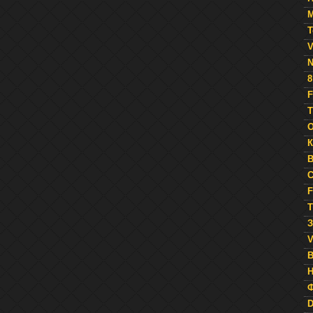
М
Т
V
N
8
F
Т
O
К
B
C
F
Т
З
V
Н
Ф
D