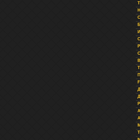
T
Н
С
Б
И
С
Р
С
В
T
П
F
Д
A
A
М
Т
N