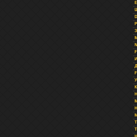
Е
Ш
D
Р
З
N
F
Д
F
У
К
Н
М
T