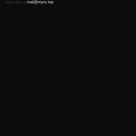
myru.top
mail@myru.top
©