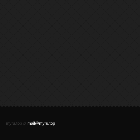
myru.top
mail@myru.top
©