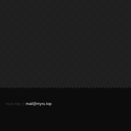
myru.top
mail@myru.top
©