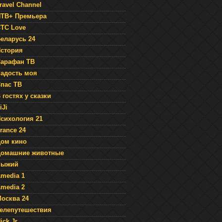
ravel Channel
ТВ+ Премьера
ТС Love
еларусь 24
стория
арафан ТВ
адость моя
пас ТВ
 гостях у сказки
iJi
сихология 21
rance 24
ом кино
Домашние животные
Рыжий
media 1
media 2
осква 24
елепутешествия
ick Jr.