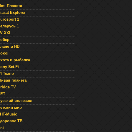
оя Планета
iasat Explorer
urosport 2
еларусь 1
V XXI
обер
ланета HD
Союз
хота и рыбалка
ony Sci-Fi
4 Техно
ивая планета
ridge TV
SET
усский иллюзион
етский мир
НТ-Music
доровое ТВ
ni