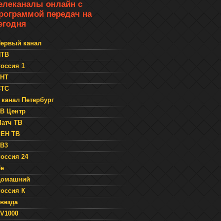
елеканалы онлайн с
рограммой передач на
егодня
ервый канал
НТВ
оссия 1
ТНТ
СТС
 канал Петербург
В Центр
атч ТВ
ЕН ТВ
В3
оссия 24
е
Домашний
оссия К
везда
V1000