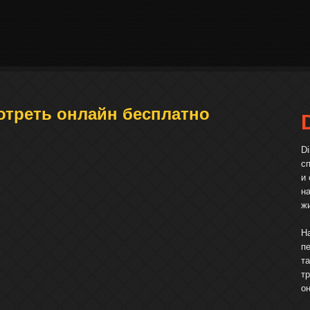
мотреть онлайн бесплатно
D
с
и
на
ж
Н
пе
т
т
о