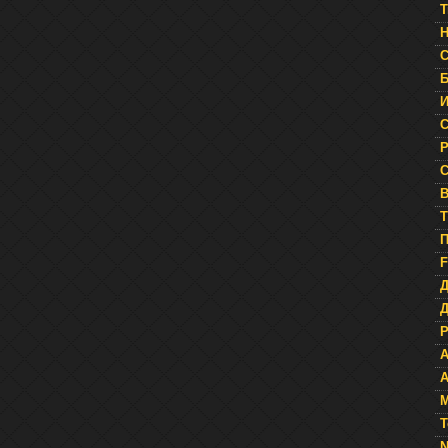
T
Н
С
Б
И
С
Р
С
В
T
П
F
Д
A
A
М
Т
N