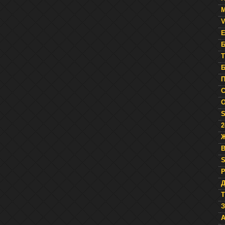
М
V
E
Б
T
Б
П
О
S
2
Ж
B
Р
Д
Т
З
A