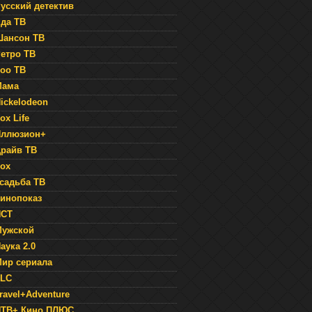
усский детектив
да ТВ
ансон ТВ
етро ТВ
оо ТВ
Мама
ickelodeon
ox Life
Иллюзион+
райв ТВ
ox
садьба ТВ
инопоказ
НСТ
Мужской
аука 2.0
ир сериала
TLC
ravel+Adventure
НТВ+ Кино ПЛЮС