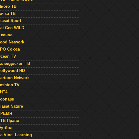
ного ТВ
очка ТВ
iasat Sport
at Geo WILD
 канал
ood Network
РО Союза
cean TV
алейдоскоп ТВ
ollywood HD
artoon Network
ashion TV
НТ4
оопарк
iasat Nature
ВРЕМЯ
ТВ Право
утбол
a Vinci Learning