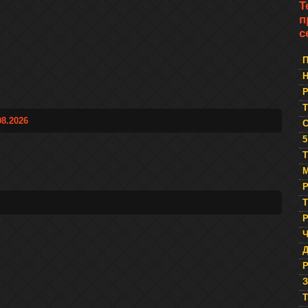
Т
п
с
П
Р
8.2026
5
Т
М
Р
Т
Р
Ч
Р
З
T