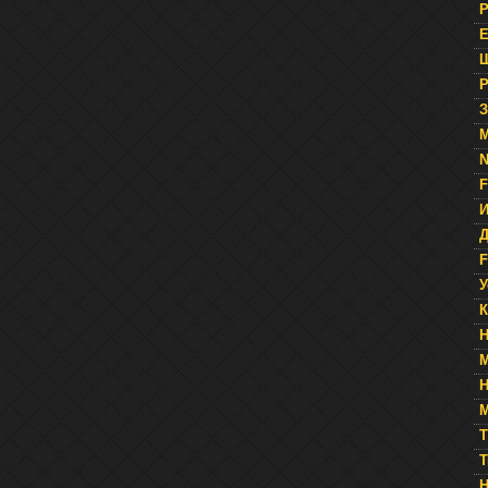
Р
Е
Ш
Р
З
N
F
Д
F
У
К
Н
М
T