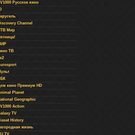
V1000 Русское кино
Ю
арусель
iscovery Channel
НТВ Мир
ятница!
МИР
ино ТВ
x2
urosport
ульт
РБК
ом кино Премиум HD
nimal Planet
ational Geographic
V1000 Action
alaxy TV
iasat History
агородная жизнь
U TV