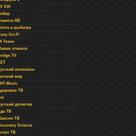
V XXI
обер
ланета HD
хота и рыбалка
ony Sci-Fi
4 Техно
ивая планета
ridge TV
SET
усский иллюзион
етский мир
НТ-Music
доровое ТВ
ni
усский детектив
да ТВ
ансон ТВ
iscovery Science
етро ТВ