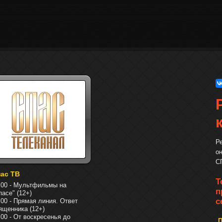
Р
о
С
ас ТВ
Т
:00 - Мультфильмы на
п
пасе" (12+)
с
:00 - Прямая линия. Ответ
ященника (12+)
:00 - От воскресенья до
П