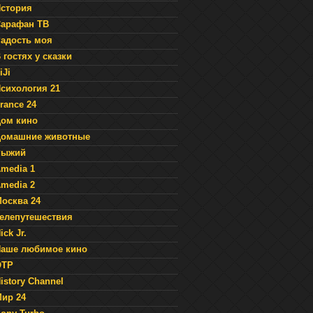
стория
арафан ТВ
адость моя
 гостях у сказки
iJi
сихология 21
rance 24
ом кино
Домашние животные
Рыжий
media 1
media 2
осква 24
елепутешествия
ick Jr.
аше любимое кино
ОТР
istory Channel
ир 24