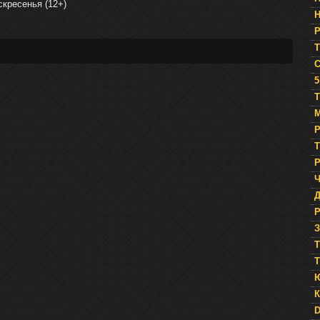
скресенья (12+)
Р
5
Т
М
Р
Т
Р
Ч
Р
З
T
T
К
D