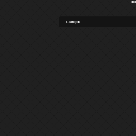
во
наверх