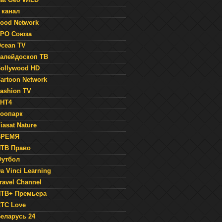
 канал
ood Network
РО Союза
cean TV
алейдоскоп ТВ
ollywood HD
artoon Network
ashion TV
НТ4
оопарк
iasat Nature
ВРЕМЯ
ТВ Право
утбол
a Vinci Learning
ravel Channel
ТВ+ Премьера
ТС Love
еларусь 24