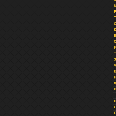
8
F
Т
O
К
B
C
F
Т
З
V
Н
Ф
D
T
Н
С
Б