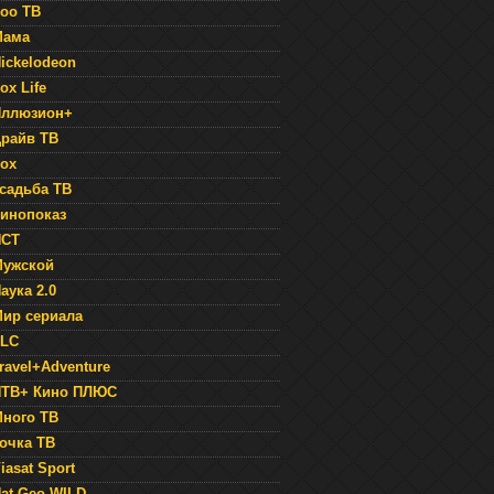
оо ТВ
Мама
ickelodeon
ox Life
Иллюзион+
райв ТВ
ox
садьба ТВ
инопоказ
НСТ
Мужской
аука 2.0
ир сериала
TLC
ravel+Adventure
НТВ+ Кино ПЛЮС
ного ТВ
очка ТВ
iasat Sport
at Geo WILD