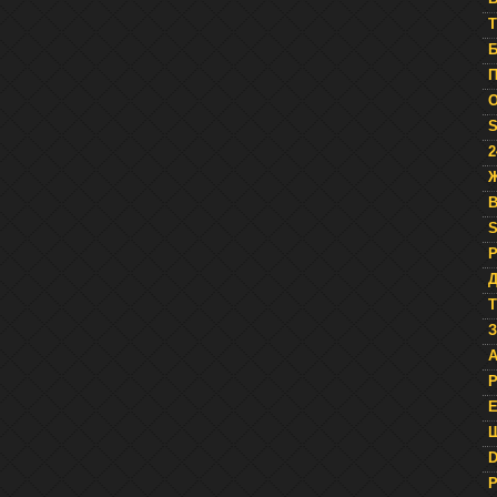
T
Б
П
О
S
2
Ж
B
Р
Д
Т
З
A
Р
Е
Ш
D
Р