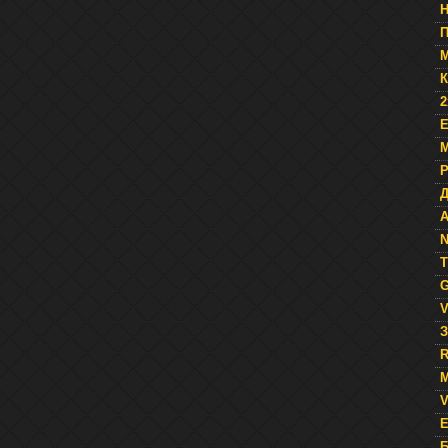
П
К
2
E
М
Д
A
N
T
G
V
З
R
М
V
E
Б