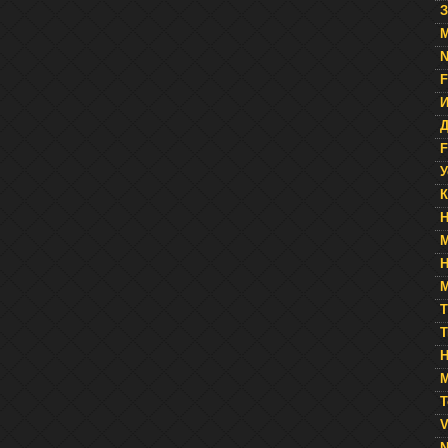
З
N
F
Д
F
У
К
Н
М
T
М
Т
V
N