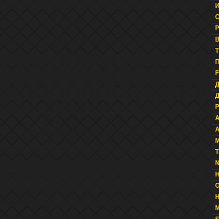
И
С
Р
В
T
П
F
Д
A
A
М
Т
N
Н
H
М