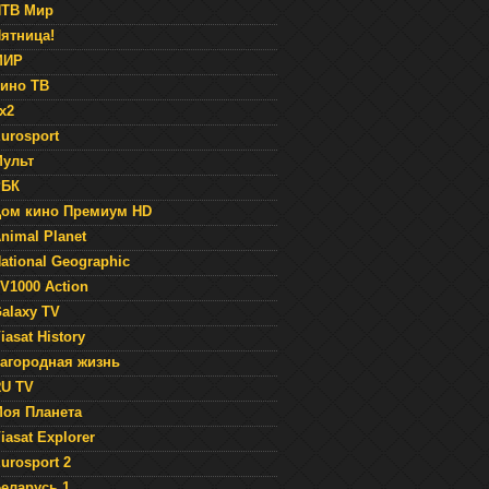
НТВ Мир
ятница!
МИР
ино ТВ
x2
urosport
ульт
РБК
ом кино Премиум HD
nimal Planet
ational Geographic
V1000 Action
alaxy TV
iasat History
агородная жизнь
U TV
оя Планета
iasat Explorer
urosport 2
еларусь 1