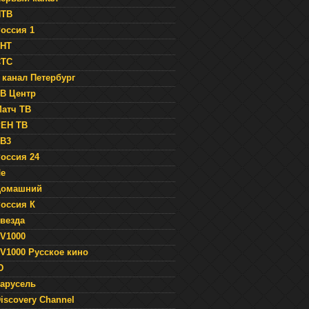
НТВ
оссия 1
ТНТ
СТС
 канал Петербург
В Центр
атч ТВ
ЕН ТВ
В3
оссия 24
е
Домашний
оссия К
везда
V1000
V1000 Русское кино
Ю
арусель
iscovery Channel