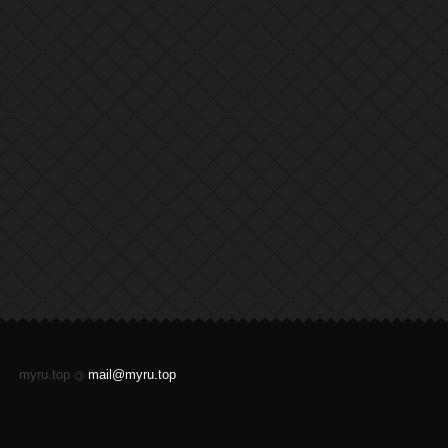
myru.top
mail@myru.top
©