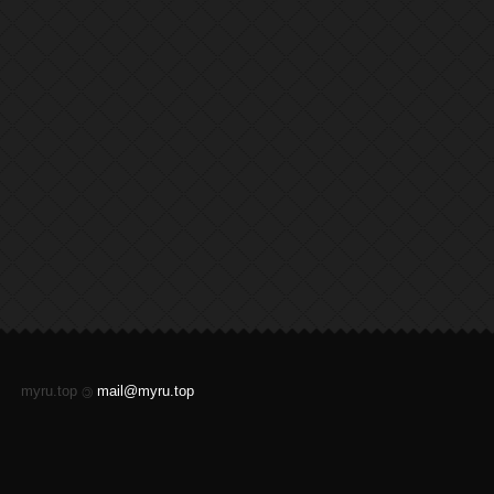
myru.top
mail@myru.top
©