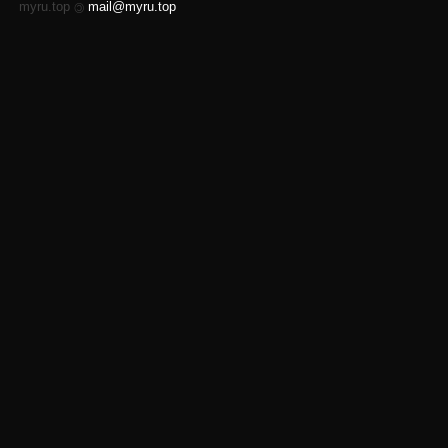
myru.top
mail@myru.top
©