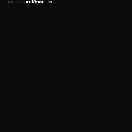
myru.top
mail@myru.top
©