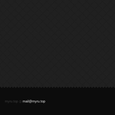
myru.top
mail@myru.top
©