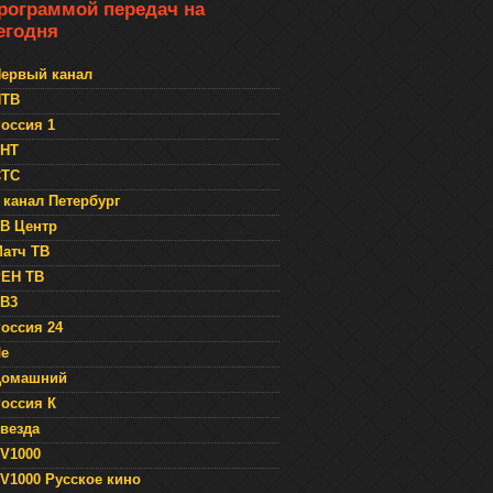
рограммой передач на
егодня
ервый канал
НТВ
оссия 1
ТНТ
СТС
 канал Петербург
В Центр
атч ТВ
ЕН ТВ
В3
оссия 24
е
Домашний
оссия К
везда
V1000
V1000 Русское кино