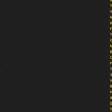
М
Т
V
N
8
F
Т
O
К
B
C
F
Т
З
V
Н
Ф
D
T