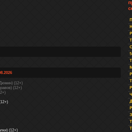
п
с
П
Р
5
Т
М
8.2026
Р
Т
Дюмин) (12+)
равов) (12+)
Р
2+)
Ч
(12+)
Р
З
T
T
пки) (12+)