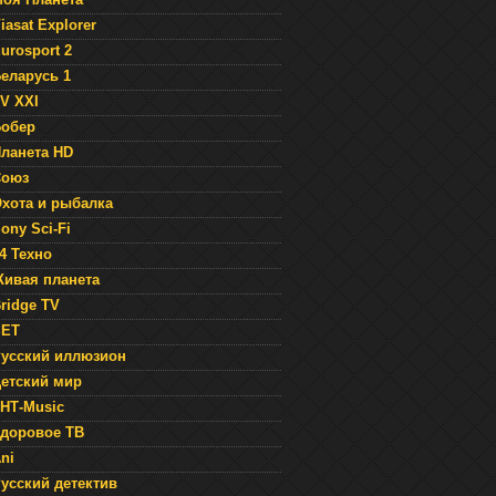
iasat Explorer
urosport 2
еларусь 1
V XXI
обер
ланета HD
Союз
хота и рыбалка
ony Sci-Fi
4 Техно
ивая планета
ridge TV
SET
усский иллюзион
етский мир
НТ-Music
доровое ТВ
ni
усский детектив