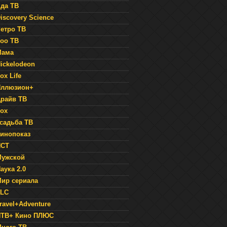
да ТВ
iscovery Science
етро ТВ
оо ТВ
Мама
ickelodeon
ox Life
Иллюзион+
райв ТВ
ox
садьба ТВ
инопоказ
НСТ
Мужской
аука 2.0
ир сериала
TLC
ravel+Adventure
НТВ+ Кино ПЛЮС