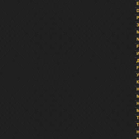
Е
D
Р
З
N
F
Д
F
У
К
Н
М
T