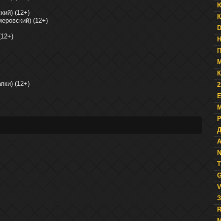
кий) (12+)
К
еровский) (12+)
D
(12+)
П
К
пки) (12+)
2
E
М
Д
A
N
T
G
V
З
R
М