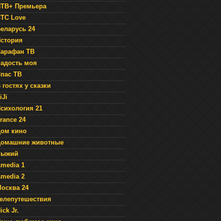
ТВ+ Премьера
ТС Love
еларусь 24
стория
арафан ТВ
адость моя
пас ТВ
 гостях у сказки
iJi
сихология 21
rance 24
ом кино
Домашние животные
Рыжий
media 1
media 2
осква 24
елепутешествия
ick Jr.