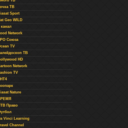
ного ТВ
очка ТВ
iasat Sport
at Geo WILD
 канал
ood Network
РО Союза
cean TV
алейдоскоп ТВ
ollywood HD
artoon Network
ashion TV
НТ4
оопарк
iasat Nature
ВРЕМЯ
ТВ Право
утбол
a Vinci Learning
ravel Channel