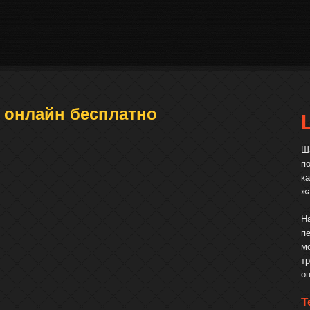
 онлайн бесплатно
Ш
п
к
ж
Н
п
м
т
о
Т