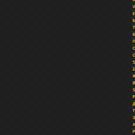
V
E
Б
T
Б
П
О
S
2
Ж
B
Р
Д
Т
З
A
Р