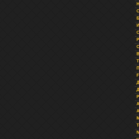
Н
С
Б
И
С
Р
С
В
T
П
F
Д
A
A
М
Т
N