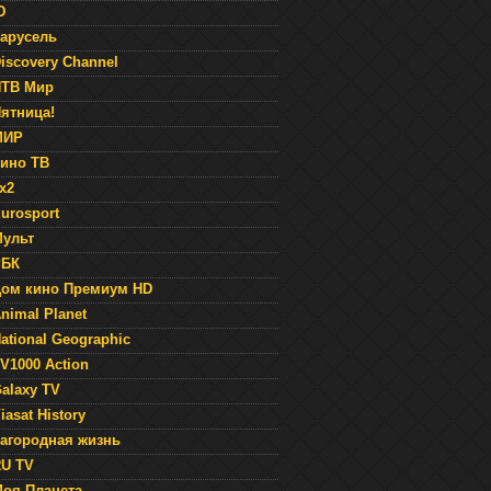
Ю
арусель
iscovery Channel
НТВ Мир
ятница!
МИР
ино ТВ
x2
urosport
ульт
РБК
ом кино Премиум HD
nimal Planet
ational Geographic
V1000 Action
alaxy TV
iasat History
агородная жизнь
U TV
оя Планета