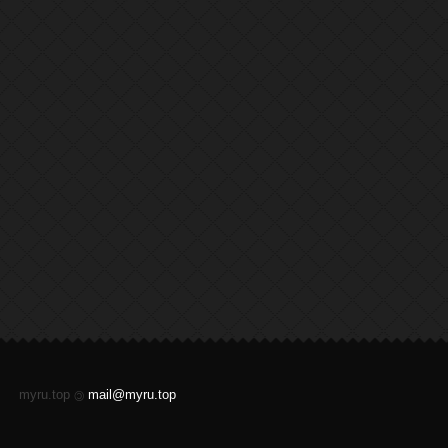
myru.top
mail@myru.top
©