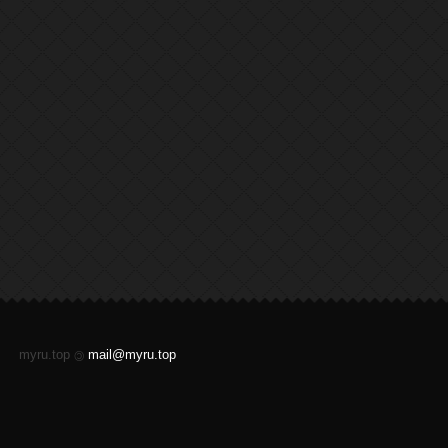
myru.top
mail@myru.top
©